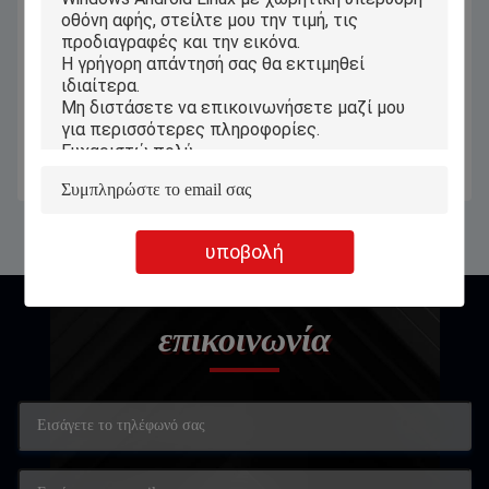
Ευελιξία και ισχύ Υπολογιστές
PiPO νέος φορητός προσωπικός
Windows Tablet 11' ελαφρύ 1kg 2
υπολογιστής FHD 5G WiFi 2
σε 1
ταμπλετών 14 παραθύρων ίντσας
σε 1 lap-top
Πάρτε την καλύτερη τιμή
Πάρτε την καλύτερη τιμή
υποβολή
επικοινωνία