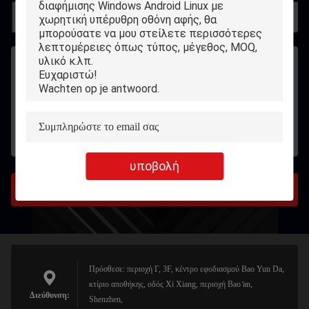
υποβολή
υποβολή
Πρόσθεσε: περιοχή Γ, 3F, κέντρο εφοδιασμού Bao Yun Da,
κτίριο αποθήκης, οδός Xi Xiang, περιοχή Bao ̊an,
Διεύθυνση:
Shenzhen,