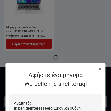
14 φορητοί υπολογιστές
ΦΟΡΗΤΟΣ ΥΠΟΛΟΓΙΣΤΗΣ
συνήθειας ίντσας Win11 135
βαθμός περιστρέψιμοι
Πάρτε την καλύτερη τιμή
Αφήστε ένα μήνυμα
επικοινωνία
We bellen je snel terug!