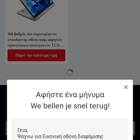
360 βαθμός που περιστρέφεται
σπουδαστής οθόνη αφής φορητών
προσωπικών υπολογιστών 13.3»
για την εκπαίδευση
Πάρτε την καλύτερη τιμή
Αφήστε ένα μήνυμα
επικοινωνία
We bellen je snel terug!