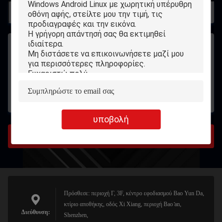
υποβολή
υποβολή
Πρόσθεσε: περιοχή Γ, 3F, κέντρο εφοδιασμού Bao Yun Da,
κτίριο αποθήκης, οδός Xi Xiang, περιοχή Bao ̊an,
Διεύθυνση:
Shenzhen,