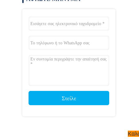
Στείλε
Καλώ