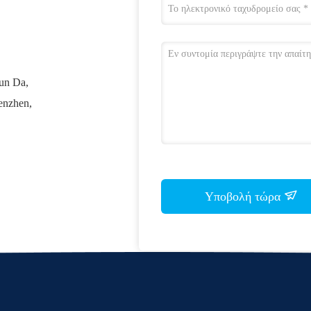
un Da,
enzhen,
Υποβολή τώρα