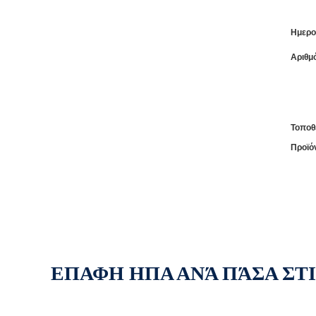
Ημερο
Αριθμ
Τοποθ
Προϊό
ΕΠΑΦΗ ΗΠΑ ΑΝΆ ΠΆΣΑ ΣΤ