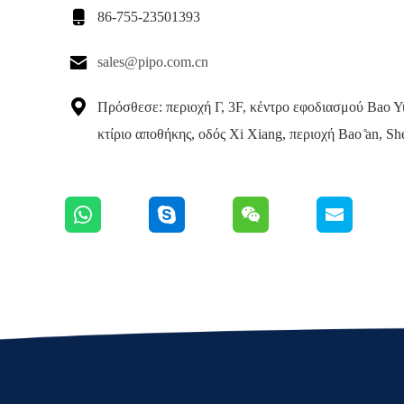

86-755-23501393

sales@pipo.com.cn

Πρόσθεσε: περιοχή Γ, 3F, κέντρο εφοδιασμού Bao Y
κτίριο αποθήκης, οδός Xi Xiang, περιοχή Bao ̊an, Sh