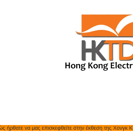
ς ήρθατε να μας επισκεφθείτε στην έκθεση της Χονγκ Κ