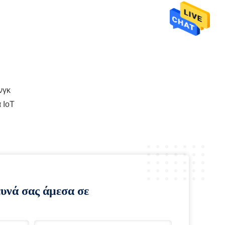
νγκ
 IoT
ευνά σας άμεσα σε