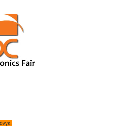
ονγκ.