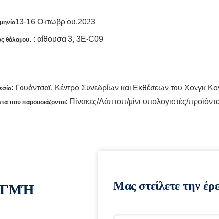
13-16 Οκτωβρίου.2023
μηνία
. : αίθουσα 3, 3Ε-C09
ός θάλαμου
: Γουάντσαϊ, Κέντρο Συνεδρίων και Εκθέσεων του Χονγκ Κο
εσία
: Πίνακες/Λάπτοπ/μίνι υπολογιστές/προϊόντα
ντα που παρουσιάζονται
Μας στείλετε την έρ
ΙΓΜΉ