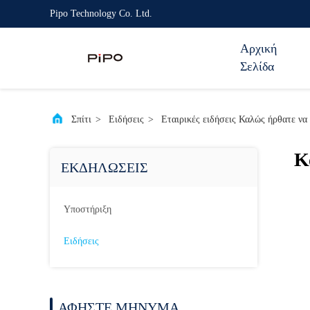
Pipo Technology Co. Ltd.
Αρχική
Σελίδα
Σπίτι
>
Ειδήσεις
>
Εταιρικές ειδήσεις Καλώς ήρθατε να
Κ
ΕΚΔΗΛΏΣΕΙΣ
Υποστήριξη
Ειδήσεις
ΑΦΉΣΤΕ ΜΉΝΥΜΑ