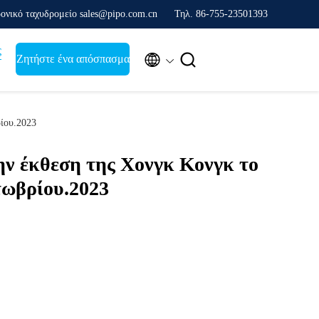
ονικό ταχυδρομείο sales@pipo.com.cn
Τηλ. 86-755-23501393
ς


Ζητήστε ένα απόσπασμα
ρίου.2023
ην έκθεση της Χονγκ Κονγκ το
τωβρίου.2023