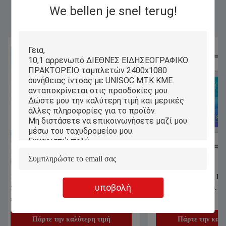
Similar Products
We bellen je snel terug!
ROM RAM 128GB PC ταμπλετών Wifi
10 ιντσών tablet Wi
υποβολή
PiPO αρρενωπά 10.1» 6GB με την
Android Tablet Comp
οθόνη LCD
LCD
Πάρτε την καλύτερη τιμή
Πάρτε την κα