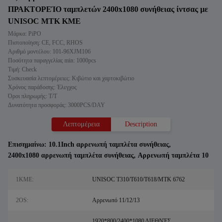
ΠΡΑΚΤΟΡΕΊΟ ταμπλετών 2400x1080 συνήθειας ίντσας με
UNISOC MTK ΚΜΕ
Μάρκα: PiPO
Πιστοποίηση: CE, FCC, RHOS
Αριθμό μοντέλου: 101-96XJM106
Ποσότητα παραγγελίας min: 1000pcs
Τιμή: Check
Συσκευασία λεπτομέρειες: Κιβώτιο και χαρτοκιβώτιο
Χρόνος παράδοσης: Έλεγχος
Όροι πληρωμής: T/T
Δυνατότητα προσφοράς: 3000PCS/DAY
Λεπτομέρεια
Description
Επισημαίνω:
10.1Inch αρρενωπή ταμπλέτα συνήθειας
,
2400x1080 αρρενωπή ταμπλέτα συνήθειας
,
Αρρενωπή ταμπλέτα 10
1ΚΜΕ:
UNISOC T310/T610/T618/MTK 6762
2OS:
Αρρενωπό 11/12/13
1920*800/2400*1080 ΔΙΕΘΝΈΣ