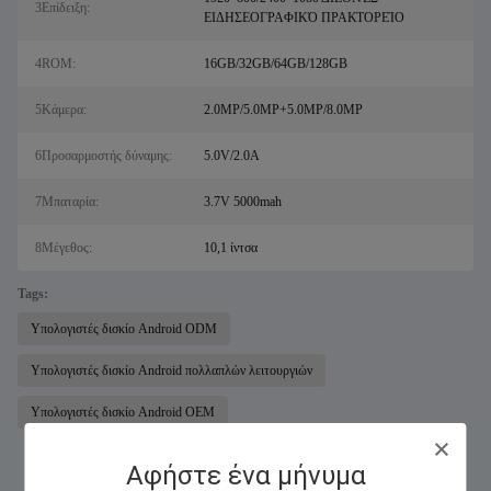
3Επίδειξη:
ΕΙΔΗΣΕΟΓΡΑΦΙΚΌ ΠΡΑΚΤΟΡΕΊΟ
4ROM:
16GB/32GB/64GB/128GB
5Κάμερα:
2.0MP/5.0MP+5.0MP/8.0MP
6Προσαρμοστής δύναμης:
5.0V/2.0A
7Μπαταρία:
3.7V 5000mah
8Μέγεθος:
10,1 ίντσα
Tags:
Υπολογιστές δισκίο Android ODM
Υπολογιστές δισκίο Android πολλαπλών λειτουργιών
Υπολογιστές δισκίο Android OEM
Αφήστε ένα μήνυμα