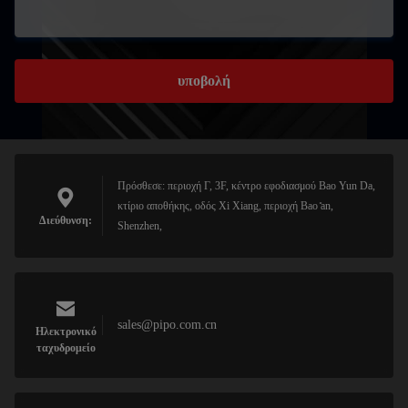
υποβολή
Πρόσθεσε: περιοχή Γ, 3F, κέντρο εφοδιασμού Bao Yun Da,
κτίριο αποθήκης, οδός Xi Xiang, περιοχή Bao ̊an,
Διεύθυνση:
Shenzhen,
sales@pipo.com.cn
Ηλεκτρονικό
ταχυδρομείο