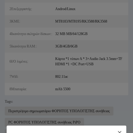
2Επεξεργαστής:
Androd/Linux
3ΚΜΕ:
MT8183/MT8195/RK3588/RK3568
4Ικανότητα σκληρών δίσκων::
32 ΜΒ ΜΒ/64/128GB
5Ικανότητα RAM::
3GB/4GB/6GB
Κάρτα *1 τύπων Α * 3+Audio Jack 3.5mm+TF
6I/O λιμένες:
HDMI *1 +DC Port+USB
7Wifi:
802.11ac
8Μπαταρία:
mAh 5500
Tags:
Περιστρέψιμο σημειωματάριο ΦΟΡΗΤΟΣ ΥΠΟΛΟΓΙΣΤΗΣ συνήθειας
PC ΦΟΡΗΤΟΣ ΥΠΟΛΟΓΙΣΤΗΣ συνήθειας PiPO