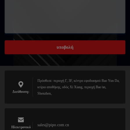
υποβολή
Πρόσθεσε: περιοχή Γ, 3F, κέντρο εφοδιασμού Bao Yun Da,
κτίριο αποθήκης, οδός Xi Xiang, περιοχή Bao ̊an,
Διεύθυνση:
Shenzhen,
sales@pipo.com.cn
Ηλεκτρονικό