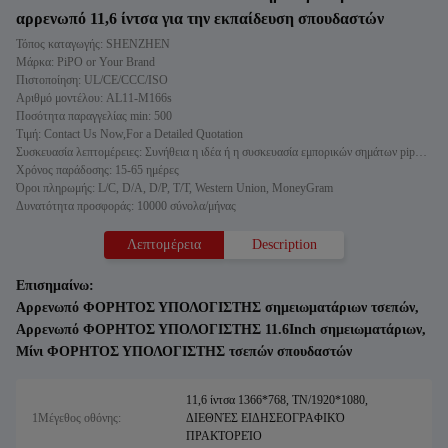
αρρενωπό 11,6 ίντσα για την εκπαίδευση σπουδαστών
Τόπος καταγωγής: SHENZHEN
Μάρκα: PiPO or Your Brand
Πιστοποίηση: UL/CE/CCC/ISO
Αριθμό μοντέλου: AL11-M166s
Ποσότητα παραγγελίας min: 500
Τιμή: Contact Us Now,For a Detailed Quotation
Συσκευασία λεπτομέρειες: Συνήθεια η ιδέα ή η συσκευασία εμπορικών σημάτων pipo σας
Χρόνος παράδοσης: 15-65 ημέρες
Όροι πληρωμής: L/C, D/A, D/P, T/T, Western Union, MoneyGram
Δυνατότητα προσφοράς: 10000 σύνολα/μήνας
Λεπτομέρεια
Description
Επισημαίνω:
Αρρενωπό ΦΟΡΗΤΟΣ ΥΠΟΛΟΓΙΣΤΗΣ σημειωματάριων τσεπών
,
Αρρενωπό ΦΟΡΗΤΟΣ ΥΠΟΛΟΓΙΣΤΗΣ 11.6Inch σημειωματάριων
,
Μίνι ΦΟΡΗΤΟΣ ΥΠΟΛΟΓΙΣΤΗΣ τσεπών σπουδαστών
11,6 ίντσα 1366*768, TN/1920*1080,
1Μέγεθος οθόνης:
ΔΙΕΘΝΈΣ ΕΙΔΗΣΕΟΓΡΑΦΙΚΌ
ΠΡΑΚΤΟΡΕΊΟ