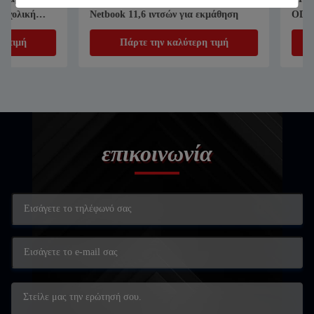
Netbook 11,6 ιντσών για εκμάθηση
ODM cOem, ΦΟΡΗ
ΥΠΟΛΟΓΙΣΤΗΣ οθόνη
Πάρτε την καλύτερη τιμή
Πάρτε την κα
για τη σχολική εκπα
επικοινωνία