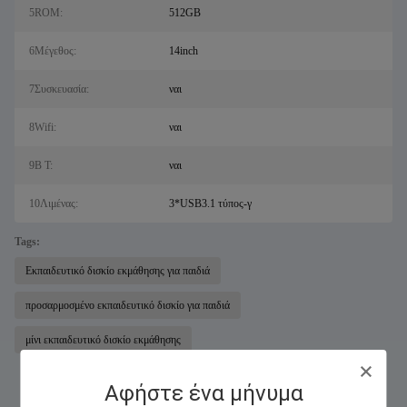
5ROM:
512GB
6Μέγεθος:
14inch
7Συσκευασία:
ναι
8Wifi:
ναι
9Β Τ:
ναι
10Λιμένας:
3*USB3.1 τύπος-γ
Tags:
Εκπαιδευτικό δισκίο εκμάθησης για παιδιά
προσαρμοσμένο εκπαιδευτικό δισκίο για παιδιά
μίνι εκπαιδευτικό δισκίο εκμάθησης
Αφήστε ένα μήνυμα