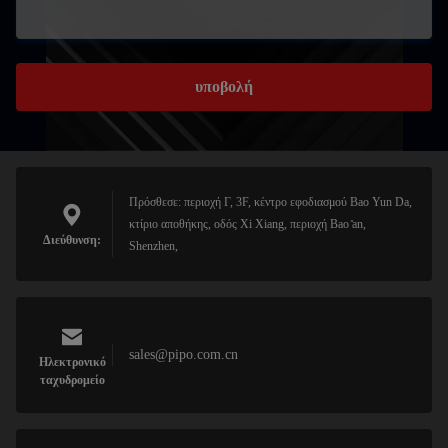
υποβολή
Πρόσθεσε: περιοχή Γ, 3F, κέντρο εφοδιασμού Bao Yun Da,
κτίριο αποθήκης, οδός Xi Xiang, περιοχή Bao ̊an,
Διεύθυνση:
Shenzhen,
sales@pipo.com.cn
Ηλεκτρονικό
ταχυδρομείο