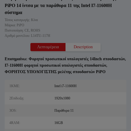
PiPO 14 ίντσα με τα παράθυρα 11 της Intel I7-11600H
σύστημα
Τόπος καταγωγής: Κίνα
Μάρκα: PiPO
Πιστοποίηση: CE, ROHS
Αριθμό μοντέλου: L14TU-117H
Λεπτομέρεια
Description
Επισημαίνω:
Φορητοί προσωπικοί υπολογιστές 14Inch σπουδαστών
,
I7-11600H φορητοί προσωπικοί υπολογιστές σπουδαστών
,
ΦΟΡΗΤΟΣ ΥΠΟΛΟΓΙΣΤΗΣ μελέτης σπουδαστών PiPO
1ΚΜΕ:
Intel i7-11600H
2Επίδειξη:
1920x1080
3OS:
Παράθυρα 11
4RAM:
16GB