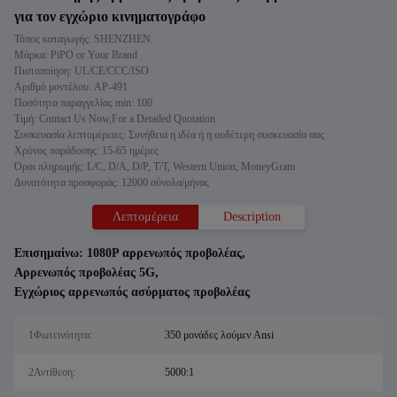
για τον εγχώριο κινηματογράφο
Τόπος καταγωγής: SHENZHEN
Μάρκα: PiPO or Your Brand
Πιστοποίηση: UL/CE/CCC/ISO
Αριθμό μοντέλου: AP-491
Ποσότητα παραγγελίας min: 100
Τιμή: Contact Us Now,For a Detailed Quotation
Συσκευασία λεπτομέρειες: Συνήθεια η ιδέα ή η ουδέτερη συσκευασία σας
Χρόνος παράδοσης: 15-65 ημέρες
Όροι πληρωμής: L/C, D/A, D/P, T/T, Western Union, MoneyGram
Δυνατότητα προσφοράς: 12000 σύνολα/μήνας
Λεπτομέρεια
Description
Επισημαίνω:
1080P αρρενωπός προβολέας
,
Αρρενωπός προβολέας 5G
,
Εγχώριος αρρενωπός ασύρματος προβολέας
1Φωτεινότητα:
350 μονάδες λούμεν Ansi
2Αντίθεση:
5000:1