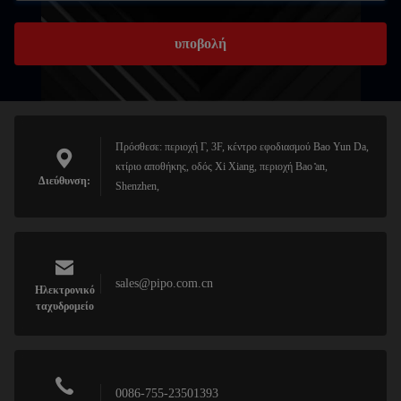
υποβολή
Πρόσθεσε: περιοχή Γ, 3F, κέντρο εφοδιασμού Bao Yun Da,
κτίριο αποθήκης, οδός Xi Xiang, περιοχή Bao ̊an,
Διεύθυνση:
Shenzhen,
sales@pipo.com.cn
Ηλεκτρονικό
ταχυδρομείο
0086-755-23501393