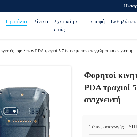
Ηλεκτρ
Προϊόντα
Βίντεο
Σχετικά με
επαφή
Εκδηλώσει
εμάς
λογιστές ταμπλετών PDA τραχιοί 5,7 ίντσα με τον επαγγελματικό ανιχνευτή
Φορητοί κινη
PDA τραχιοί 5
ανιχνευτή
Τόπος καταγωγής
SH