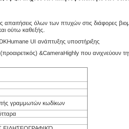
ς απαιτήσεις όλων των πτυχών στις διάφορες βιομη
αι ούτω καθεξής.
 SDKHumane UI ανάπτυξης υποστήριξης
 (προαιρετικός) &CameraHighly που ανιχνεύουν τ
υτής γραμμωτών κωδίκων
ύτταρα
Σ ΕΙΔΗΣΕΟΓΡΑΦΙΚΌ