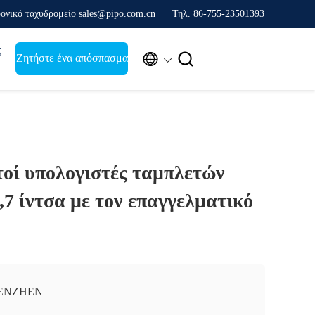
ονικό ταχυδρομείο sales@pipo.com.cn
Τηλ. 86-755-23501393
ς


Ζητήστε ένα απόσπασμα
τοί υπολογιστές ταμπλετών
,7 ίντσα με τον επαγγελματικό
ENZHEN