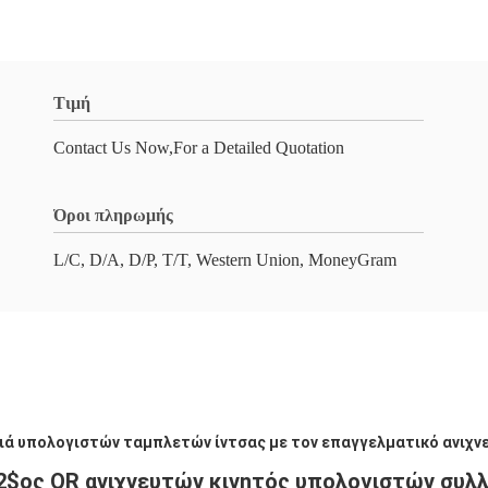
Τιμή
Contact Us Now,For a Detailed Quotation
Όροι πληρωμής
L/C, D/A, D/P, T/T, Western Union, MoneyGram
χιά υπολογιστών ταμπλετών ίντσας με τον επαγγελματικό ανιχν
2$ος QR ανιχνευτών κινητός υπολογιστών συλ