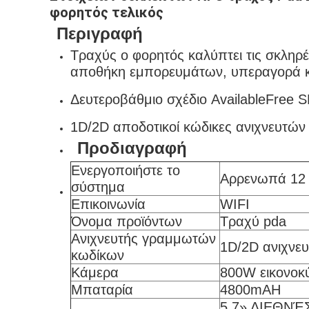
φορητός τελικός
Περιγραφή
Τραχύς ο φορητός καλύπτει τις σκληρέ
αποθήκη εμπορευμάτων, υπεραγορά κ
Δευτεροβάθμιο σχέδιο AvailableFree
1D/2D αποδοτικοί κώδικες ανιχνευτών
Προδιαγραφή
Ενεργοποιήστε το
Αρρενωπά 12
σύστημα
Επικοινωνία
WIFI
Όνομα προϊόντων
Τραχύ pda
Ανιχνευτής γραμμωτών
1D/2D ανιχνε
κωδίκων
Κάμερα
800W εικονοκ
Μπαταρία
4800mAH
5.7» ΔΙΕΘΝΈ