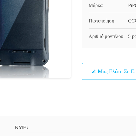
Μάρκα
PiP
Πιστοποίηση
CC
Αριθμό μοντέλου
5-p
Μας Ελάτε Σε Ε
ΚΜΕ: