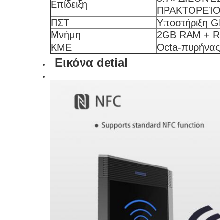
Επίδειξη
ΠΡΑΚΤΟΡΕΊΟ 
ΠΣΤ
Υποστήριξη 
Μνήμη
2GB RAM + 
ΚΜΕ
Octa-πυρήνας
Εικόνα detial