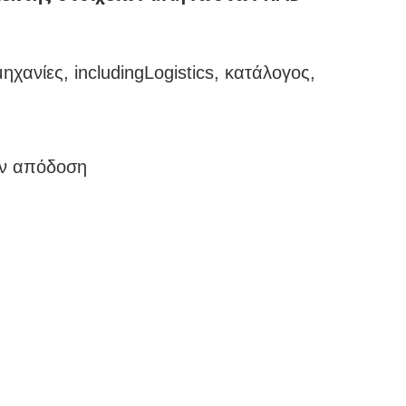
χανίες, includingLogistics, κατάλογος,
ην απόδοση