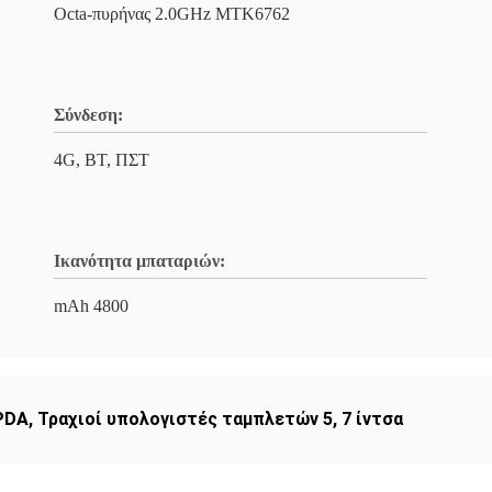
Octa-πυρήνας 2.0GHz MTK6762
Σύνδεση:
4G, BT, ΠΣΤ
Ικανότητα μπαταριών:
mAh 4800
PDA
,
Τραχιοί υπολογιστές ταμπλετών 5
,
7 ίντσα