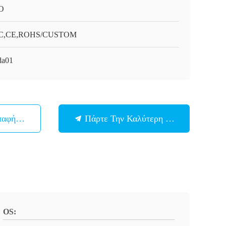
O
C,CE,ROHS/CUSTOM
da01
παφή Με
Πάρτε Την Καλύτερη Τιμή
OS: