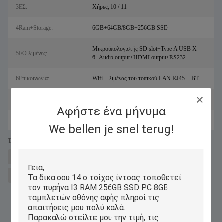
3ΕΣ:
Χήρες, 10 / 11
4Ram+Storage:
6GB+64GB/8GB+256GB SSD
Μικροϋπολογιστής SD slot+Type Α USB Χ
5I/O λιμένες:
6+Audio output+HDMI output+RS232
6Επικοινωνία:
Wifi + λιμένας του τοπικού LAN RJ45 + BT
7Προσαρμοστής:
19V 2.1A
Αφήστε ένα μήνυμα
8Διάσταση:
340*214*3mm
We bellen je snel terug!
Tags:
14Inch PC ταμπλετών οθόνης αφής
PC 8GB ταμπλετών οθόνης αφής
PC 256GB ταμπλετών οθόνης αφής
Similar Products