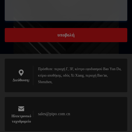
υποβολή
Πρόσθεσε: περιοχή Γ, 3F, κέντρο εφοδιασμού Bao Yun Da,
κτίριο αποθήκης, οδός Xi Xiang, περιοχή Bao ̊an,
Διεύθυνση:
Shenzhen,
sales@pipo.com.cn
Ηλεκτρονικό
ταχυδρομείο