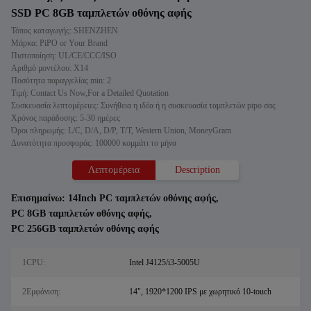
SSD PC 8GB ταμπλετών οθόνης αφής
Τόπος καταγωγής: SHENZHEN
Μάρκα: PiPO or Your Brand
Πιστοποίηση: UL/CE/CCC/ISO
Αριθμό μοντέλου: X14
Ποσότητα παραγγελίας min: 2
Τιμή: Contact Us Now,For a Detailed Quotation
Συσκευασία λεπτομέρειες: Συνήθεια η ιδέα ή η συσκευασία ταμπλετών pipo σας
Χρόνος παράδοσης: 5-30 ημέρες
Όροι πληρωμής: L/C, D/A, D/P, T/T, Western Union, MoneyGram
Δυνατότητα προσφοράς: 100000 κομμάτι το μήνα
Λεπτομέρεια
Description
Επισημαίνω:
14Inch PC ταμπλετών οθόνης αφής
,
PC 8GB ταμπλετών οθόνης αφής
,
PC 256GB ταμπλετών οθόνης αφής
1CPU:
Intel J4125/i3-5005U
2Εμφάνιση:
14", 1920*1200 IPS με χωρητικό 10-touch