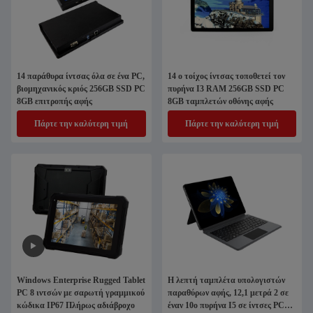
14 παράθυρα ίντσας όλα σε ένα PC,
14 ο τοίχος ίντσας τοποθετεί τον
βιομηχανικός κριός 256GB SSD PC
πυρήνα I3 RAM 256GB SSD PC
8GB επιτροπής αφής
8GB ταμπλετών οθόνης αφής
Πάρτε την καλύτερη τιμή
Πάρτε την καλύτερη τιμή
Windows Enterprise Rugged Tablet
Η λεπτή ταμπλέτα υπολογιστών
PC 8 ιντσών με σαρωτή γραμμικού
παραθύρων αφής, 12,1 μετρά 2 σε
κώδικα IP67 Πλήρως αδιάβροχο
έναν 10ο πυρήνα I5 σε ίντσες PC