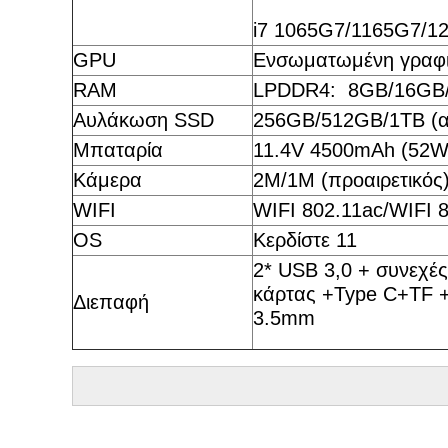
i7 1065G7/1165G7/1
GPU
Ενσωματωμένη γραφ
RAM
LPDDR4: 8GB/16GB
Αυλάκωση SSD
256GB/512GB/1TB (α
Μπαταρία
11.4V 4500mAh (52W
Κάμερα
2M/1M (προαιρετικός
WIFI
WIFI 802.11ac/WIFI 8
OS
Κερδίστε 11
2* USB 3,0 + συνεχέ
κάρτας +Type C+TF 
Διεπαφή
3.5mm