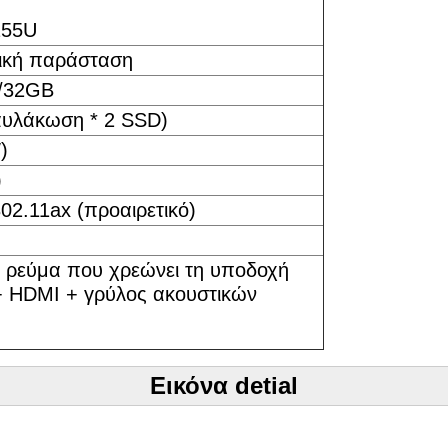
255U
ική παράσταση
/32GB
υλάκωση * 2 SSD)
)
)
02.11ax (προαιρετικό)
ς ρεύμα που χρεώνει τη υποδοχή
+ HDMI + γρύλος ακουστικών
Εικόνα detial