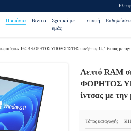
Ηλεκτρ
Προϊόντα
Βίντεο
Σχετικά με
επαφή
Εκδηλώσει
εμάς
ιωματάριων 16GB ΦΟΡΗΤΟΣ ΥΠΟΛΟΓΙΣΤΗΣ συνήθειας 14,1 ίντσας με την
Λεπτό RAM σ
ΦΟΡΗΤΟΣ ΥΠ
ίντσας με τη
Τόπος καταγωγής
SH