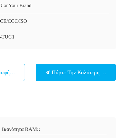
O or Your Brand
/CE/CCC/ISO
4-TUG1
παφή Με
Πάρτε Την Καλύτερη Τιμή
Ικανότητα RAM::