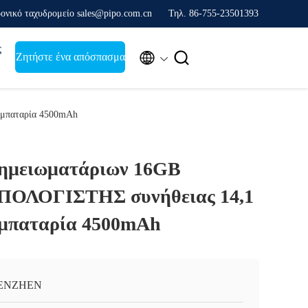
ονικό ταχυδρομείο sales@pipo.com.cn
Τηλ. 86-755-23501393
ς


Ζητήστε ένα απόσπασμα
 μπαταρία 4500mAh
ημειωματάριων 16GB
ΟΛΟΓΙΣΤΗΣ συνήθειας 14,1
ν μπαταρία 4500mAh
ENZHEN