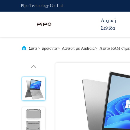
Pipo Technology Co. Ltd.
Αρχική
Σελίδα
Σπίτι
>
προϊόντα
>
Λάπτοπ με Android
>
Λεπτό RAM σημε