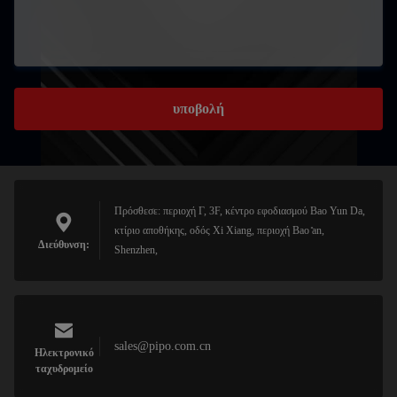
υποβολή
Πρόσθεσε: περιοχή Γ, 3F, κέντρο εφοδιασμού Bao Yun Da,
κτίριο αποθήκης, οδός Xi Xiang, περιοχή Bao ̊an,
Διεύθυνση:
Shenzhen,
sales@pipo.com.cn
Ηλεκτρονικό
ταχυδρομείο