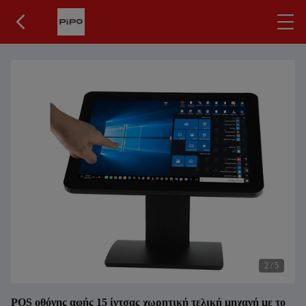
2
/
5
POS οθόνης αφής 15 ίντσας χωρητική τελική μηχανή με το