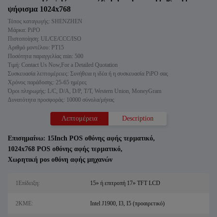
ψήφισμα 1024x768
Τόπος καταγωγής: SHENZHEN
Μάρκα: PiPO
Πιστοποίηση: UL/CE/CCC/ISO
Αριθμό μοντέλου: PT15
Ποσότητα παραγγελίας min: 500
Τιμή: Contact Us Now,For a Detailed Quotation
Συσκευασία λεπτομέρειες: Συνήθεια η ιδέα ή η συσκευασία PiPO σας
Χρόνος παράδοσης: 25-65 ημέρες
Όροι πληρωμής: L/C, D/A, D/P, T/T, Western Union, MoneyGram
Δυνατότητα προσφοράς: 10000 σύνολα/μήνας
Λεπτομέρεια
Description
Επισημαίνω:
15Inch POS οθόνης αφής τερματικό
,
1024x768 POS οθόνης αφής τερματικό
,
Χωρητική pos οθόνη αφής μηχανών
1Επίδειξη:
15» ή επιτροπή 17» TFT LCD
2ΚΜΕ:
Intel J1900, I3, I5 (προαιρετικό)