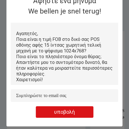
Αφήστε ένα μήνυμα
We bellen je snel terug!
Similar Products
PiPO X3 όλοι σε μια Pos μηχανή 8,9
Όλοι σε ένα POS οθ
υποβολή
ίντσα με το θερμικό εκτυπωτή 58mm
παραθύρων τερματικ
58mm