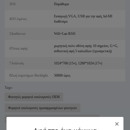
3OS:
Παράθυρα
Εισαγωγή VGA, USB για την αφή, hd-MI
4I/O λιμένες:
διαθέσιμο
5Διαδίκτυο:
Wifi+Lan RJ45
χωρητική πολυ οθόνη αφής 10 σημείου, G+G,
6Τύπος αφής:
ανθεκτική αφή 5 καλωδίων (προαιρετική)
7Ανάλυση:
1024*768 (15»), 1280*1024 (17»)
8Ζωή λαμπτήρων Backlight:
50000 ώρες
Tags:
Φοιτητές φορητοί υπολογιστές OEM
Φορητοί υπολογιστές προσαρμοσμένων φοιτητών
φορητοί υπολογιστές λεπτού φορητού υπολογιστή για φοιτητές