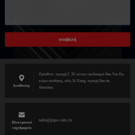
υποβολή
Πρόσθεσε: περιοχή Γ, 3F, κέντρο εφοδιασμού Bao Yun Da,
κτίριο αποθήκης, οδός Xi Xiang, περιοχή Bao ̊an,
Διεύθυνση:
Shenzhen,
sales@pipo.com.cn
Ηλεκτρονικό
ταχυδρομείο