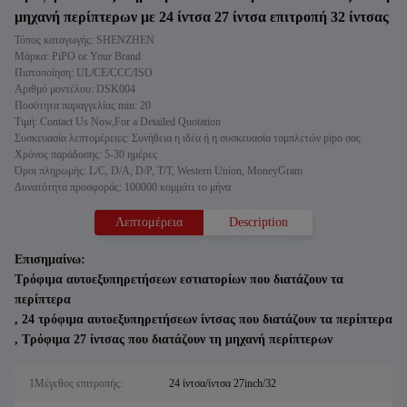
μηχανή περίπτερων με 24 ίντσα 27 ίντσα επιτροπή 32 ίντσας
Τόπος καταγωγής: SHENZHEN
Μάρκα: PiPO or Your Brand
Πιστοποίηση: UL/CE/CCC/ISO
Αριθμό μοντέλου: DSK004
Ποσότητα παραγγελίας min: 20
Τιμή: Contact Us Now,For a Detailed Quotation
Συσκευασία λεπτομέρειες: Συνήθεια η ιδέα ή η συσκευασία ταμπλετών pipo σας
Χρόνος παράδοσης: 5-30 ημέρες
Όροι πληρωμής: L/C, D/A, D/P, T/T, Western Union, MoneyGram
Δυνατότητα προσφοράς: 100000 κομμάτι το μήνα
Λεπτομέρεια
Description
Επισημαίνω:
Τρόφιμα αυτοεξυπηρετήσεων εστιατορίων που διατάζουν τα
περίπτερα
,
24 τρόφιμα αυτοεξυπηρετήσεων ίντσας που διατάζουν τα περίπτερα
,
Τρόφιμα 27 ίντσας που διατάζουν τη μηχανή περίπτερων
1Μέγεθος επιτροπής:
24 ίντσα/ίντσα 27inch/32