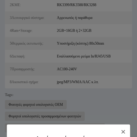
2ΚΜΕ:
RK3399/RK3588/RK3288
3Λειτουργικό σύστημα:
Αρρενωπός ή παράθυρα
4Ram+Storage:
2GB+16GB ή 2+32GB
5Θερμικός εκτυπωτής:
Υποστήριξη (κόπτης) 80x50mm
6Διεπαφή:
Εναλλασσόμενο ρεύμα In/RJ45/USB
7Προσαρμοστής:
AC100-240V
8Ακουστικό σχήμα:
jpeg/MP3/WMA/AAC κ.λπ.
Tags:
Φοιτητές φορητοί υπολογιστές OEM
Φορητοί υπολογιστές προσαρμοσμένων φοιτητών
φορητοί υπολογιστές λεπτού φορητού υπολογιστή για φοιτητές